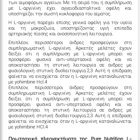
των αιμοφόρων αγγείων. Με τη σειρά του, η συμπλήρωση
με L-αργινίνη έχει αγγειοδιασταλτικά οφέλη και
υποστηρίζει την σωστή κυκλοφορία του αίματος.
Η L-αργινίνη παρέχει επίσης γενικά οφέλη για την υγεία
και τη μακροζωία, υποστηρίζοντας υγιή επίπεδα
αρτηριακής πίεσης και ανοσοποιητική λειτουργία.
Επιπλέον, περισσότεροι άνδρες προσφεύγουν στη
συμπληρωματική L-αργινίνη. Αρκετές μελέτες έχουν
δείξει ότι η συμπλήρωση με L-αργινίνη μπορεί να
προσφέρει φυσικά αντι-υπερτασικά οφέλη και να
αποκαταστήσει τη στυτική λειτουργία σε άνδρες με
φυσιολογική στυτική δυσλειτουργία.2,3 Αυτή η επίδραση
φαίνεται να ενισχύεται όταν η L-αργινίνη καταναλώνεται
με yohimbine Hcl.4
Επιπλέον, περισσότεροι άνδρες προσφεύγουν στη
συμπληρωματική L-αργινίνη. Αρκετές μελέτες έχουν
δείξει ότι η συμπλήρωση με L-αργινίνη μπορεί να
προσφέρει φυσικά αντι-υπερτασικά οφέλη και να
αποκαταστήσει τη στυτική λειτουργία σε άνδρες με
φυσιολογική στυτική δυσλειτουργία.2,3 Αυτή η επίδραση
φαίνεται να ενισχύεται όταν η L-αργινίνη καταναλώνεται
με yohimbine HCl.4
Πρωταρχικά πλεονεκτήματα της Pure Nutrition L-