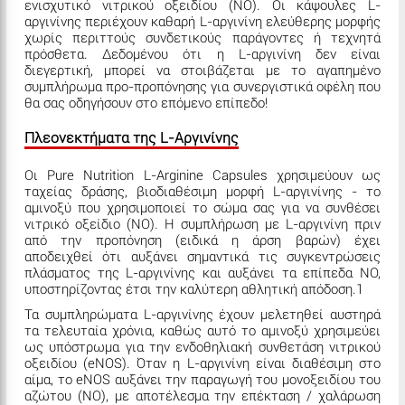
ενισχυτικό νιτρικού οξειδίου (NO). Οι κάψουλες L-
αργινίνης περιέχουν καθαρή L-αργινίνη ελεύθερης μορφής
χωρίς περιττούς συνδετικούς παράγοντες ή τεχνητά
πρόσθετα. Δεδομένου ότι η L-αργινίνη δεν είναι
διεγερτική, μπορεί να στοιβάζεται με το αγαπημένο
συμπλήρωμα προ-προπόνησης για συνεργιστικά οφέλη που
θα σας οδηγήσουν στο επόμενο επίπεδο!
Πλεονεκτήματα της L-Αργινίνης
Οι Pure Nutrition L-Arginine Capsules χρησιμεύουν ως
ταχείας δράσης, βιοδιαθέσιμη μορφή L-αργινίνης - το
αμινοξύ που χρησιμοποιεί το σώμα σας για να συνθέσει
νιτρικό οξείδιο (NO). Η συμπλήρωση με L-αργινίνη πριν
από την προπόνηση (ειδικά η άρση βαρών) έχει
αποδειχθεί ότι αυξάνει σημαντικά τις συγκεντρώσεις
πλάσματος της L-αργινίνης και αυξάνει τα επίπεδα ΝΟ,
υποστηρίζοντας έτσι την καλύτερη αθλητική απόδοση.1
Τα συμπληρώματα L-αργινίνης έχουν μελετηθεί αυστηρά
τα τελευταία χρόνια, καθώς αυτό το αμινοξύ χρησιμεύει
ως υπόστρωμα για την ενδοθηλιακή συνθετάση νιτρικού
οξειδίου (eNOS). Όταν η L-αργινίνη είναι διαθέσιμη στο
αίμα, το eNOS αυξάνει την παραγωγή του μονοξειδίου του
αζώτου (NO), με αποτέλεσμα την επέκταση / χαλάρωση