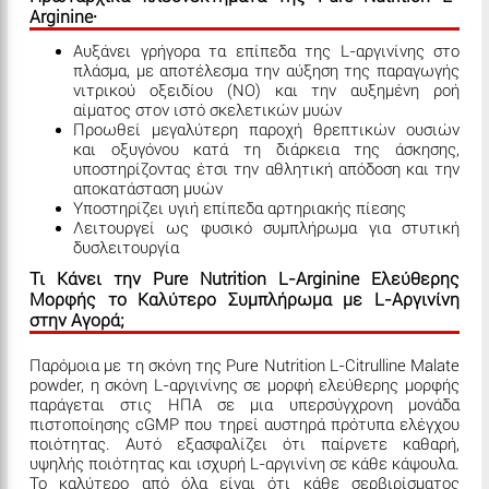
Arginine·
Αυξάνει γρήγορα τα επίπεδα της L-αργινίνης στο
πλάσμα, με αποτέλεσμα την αύξηση της παραγωγής
νιτρικού οξειδίου (NO) και την αυξημένη ροή
αίματος στον ιστό σκελετικών μυών
Προωθεί μεγαλύτερη παροχή θρεπτικών ουσιών
και οξυγόνου κατά τη διάρκεια της άσκησης,
υποστηρίζοντας έτσι την αθλητική απόδοση και την
αποκατάσταση μυών
Υποστηρίζει υγιή επίπεδα αρτηριακής πίεσης
Λειτουργεί ως φυσικό συμπλήρωμα για στυτική
δυσλειτουργία
Τι Κάνει την Pure Nutrition L-Arginine Ελεύθερης
Μορφής το Καλύτερο Συμπλήρωμα με L-Αργινίνη
στην Αγορά;
Παρόμοια με τη σκόνη της Pure Nutrition L-Citrulline Malate
powder, η σκόνη L-αργινίνης σε μορφή ελεύθερης μορφής
παράγεται στις ΗΠΑ σε μια υπερσύγχρονη μονάδα
πιστοποίησης cGMP που τηρεί αυστηρά πρότυπα ελέγχου
ποιότητας. Αυτό εξασφαλίζει ότι παίρνετε καθαρή,
υψηλής ποιότητας και ισχυρή L-αργινίνη σε κάθε κάψουλα.
Το καλύτερο από όλα είναι ότι κάθε σερβιρίσματος