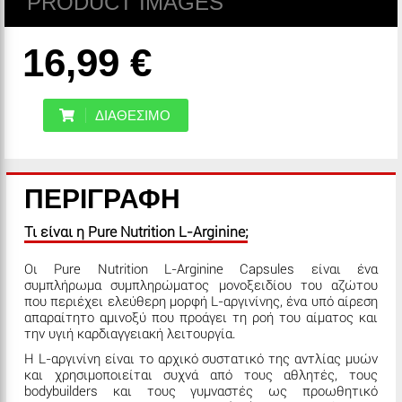
PRODUCT IMAGES
16,99 €
ΔΙΑΘΕΣΙΜΟ
ΠΕΡΙΓΡΑΦΗ
Τι είναι η Pure Nutrition L-Arginine;
Οι Pure Nutrition L-Arginine Capsules είναι ένα
συμπλήρωμα συμπληρώματος μονοξειδίου του αζώτου
που περιέχει ελεύθερη μορφή L-αργινίνης, ένα υπό αίρεση
απαραίτητο αμινοξύ που προάγει τη ροή του αίματος και
την υγιή καρδιαγγειακή λειτουργία.
Η L-αργινίνη είναι το αρχικό συστατικό της αντλίας μυών
και χρησιμοποιείται συχνά από τους αθλητές, τους
bodybuilders και τους γυμναστές ως προωθητικό