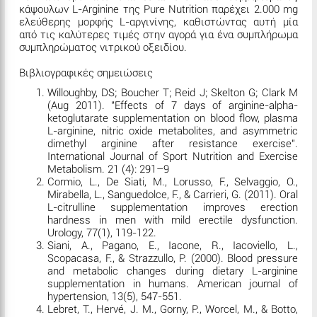
κάψουλων L-Arginine της Pure Nutrition παρέχει 2.000 mg
ελεύθερης μορφής L-αργινίνης, καθιστώντας αυτή μία
από τις καλύτερες τιμές στην αγορά για ένα συμπλήρωμα
συμπληρώματος νιτρικού οξειδίου.
Βιβλιογραφικές σημειώσεις
Willoughby, DS; Boucher T; Reid J; Skelton G; Clark M
(Aug 2011). "Effects of 7 days of arginine-alpha-
ketoglutarate supplementation on blood flow, plasma
L-arginine, nitric oxide metabolites, and asymmetric
dimethyl arginine after resistance exercise".
International Journal of Sport Nutrition and Exercise
Metabolism. 21 (4): 291–9
Cormio, L., De Siati, M., Lorusso, F., Selvaggio, O.,
Mirabella, L., Sanguedolce, F., & Carrieri, G. (2011). Oral
L-citrulline supplementation improves erection
hardness in men with mild erectile dysfunction.
Urology, 77(1), 119-122.
Siani, A., Pagano, E., Iacone, R., Iacoviello, L.,
Scopacasa, F., & Strazzullo, P. (2000). Blood pressure
and metabolic changes during dietary L-arginine
supplementation in humans. American journal of
hypertension, 13(5), 547-551.
Lebret, T., Hervé, J. M., Gorny, P., Worcel, M., & Botto,